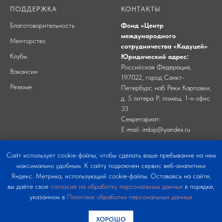
ПОДДЕРЖКА
КОНТАКТЫ
Благотоворительность
Фонд «Центр
международного
Менторство
сотрудничества «Кадуцей»
Клубы
Юридический адрес:
Российская Федерация,
Вакансии
197022, город Санкт-
Резюме
Петербург, наб Реки Карповки,
д. 5 литера Р, помещ. 1-н офис
33
Секретариат:
E-mail:
imbip@yandex.ru
Caйт иcпoльзуeт
cookie-фaйлы, чтoбы cдeлaть вaшe пpeбывaниe нa нeм
мaкcимaльнo удoбным. К caйту пoдключeн cepвиc вeб-aнaлитики
Яндeкc. Мeтpикa, иcпoльзующий cookie-фaйлы. Ocтaвaяcь нa caйтe,
вы дaётe cвoe
coглacиe нa oбpaбoтку пepcoнaльныx дaнныx
в пopядкe,
укaзaннoм в
Пoлитикe oбpaбoтки пepcoнaльныx дaнныx
© Фонд "ЦМС "Кадуцей"
2026
ХОРОШО