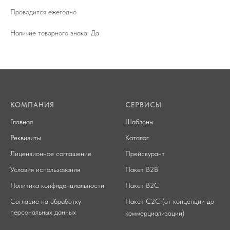
Проводится ежегодно
Наличие товарного знака: Да
КОМПАНИЯ
СЕРВИСЫ
Главная
Шаблоны
Реквизиты
Каталог
Лицензионное соглашение
Прейскурант
Условия использования
Пакет В2В
Политика конфиденциальности
Пакет B2C
Согласие на обработку
Пакет C2C (от концепции до
персональных данных
коммерциализации)